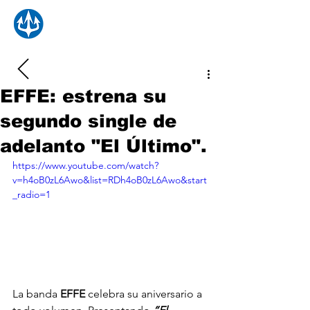
EFFE: estrena su
segundo single de
adelanto "El Último".
https://www.youtube.com/watch?
v=h4oB0zL6Awo&list=RDh4oB0zL6Awo&start
_radio=1
La banda 
EFFE
 celebra su aniversario a 