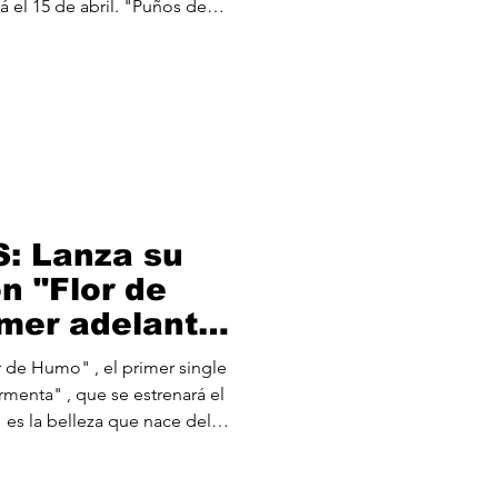
dversidades sociales y a la
o musical y de vida. Con unos
Tuko y Javi , una
de Diego " Sephi " y
: Lanza su
n "Flor de
imer adelanto
o álbum "La
4/05).
menta" , que se estrenará el
 en el viaje emocional de "La
na la elegancia de la