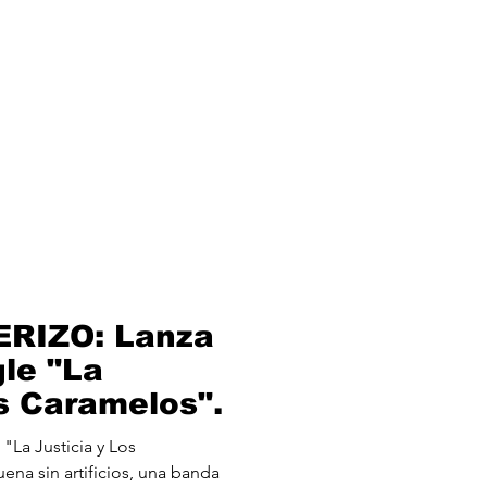
rial
Contacto
RIZO: Lanza
gle "La
os Caramelos".
La Justicia y Los
ena sin artificios, una banda