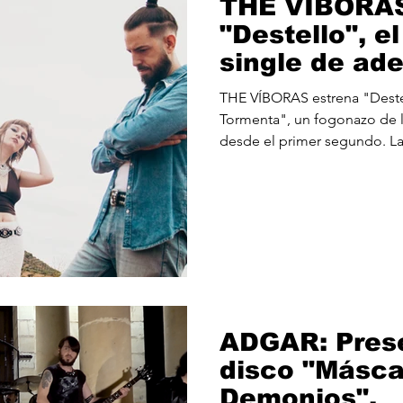
THE VÍBORAS
"Destello", e
single de ade
próximo álbu
THE VÍBORAS estrena "Destel
Tormenta" (1
Tormenta", un fogonazo de 
desde el primer segundo. La
de que el ruido del mundo i
vivimos rodeados de espejos
promesas. Frente a la hipoc
excluye, la voz se alza con la
pulso de quien se niega a s
que, incluso en la adversida
ADGAR: Pres
disco "Másca
Demonios".