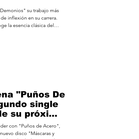
 Demonios" su trabajo más
e inflexión en su carrera.
e la esencia clásica del
s sublimes composiciones de
n sonido más moderno. La
itarras de Javier y Tuko, con
s exquisitos, Diego Saiz
unas líneas de bajo
ciendo equipo con la batería
ena "Puños De
gundo single
de su próximo
.
 nuevo disco "Máscaras y