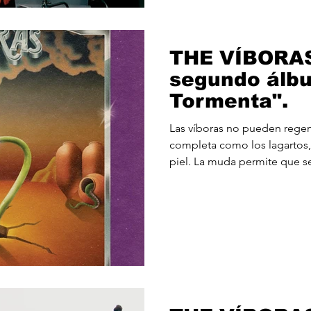
nacional. Músicos que
THE VÍBORAS
segundo álb
Tormenta".
Las víboras no pueden rege
completa como los lagartos,
piel. La muda permite que s
signo de desgaste, mejoran
y protección. Esta cita de N
podría resumir el espíritu d
de su primer trabajo, "Viaje 
Gaelle Luna (voz y bajo), Vega
Cherra Muñoz (guitarra) y Ma