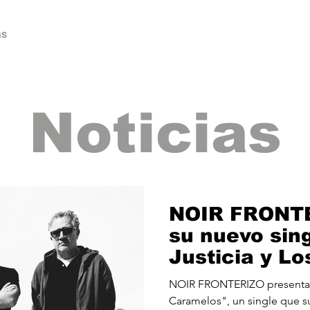
as
Lanzamientos
Artistas
Tienda
Edito
Noticias
NOIR FRONTE
su nuevo sin
Justicia y L
NOIR FRONTERIZO presenta "
Caramelos", un single que su