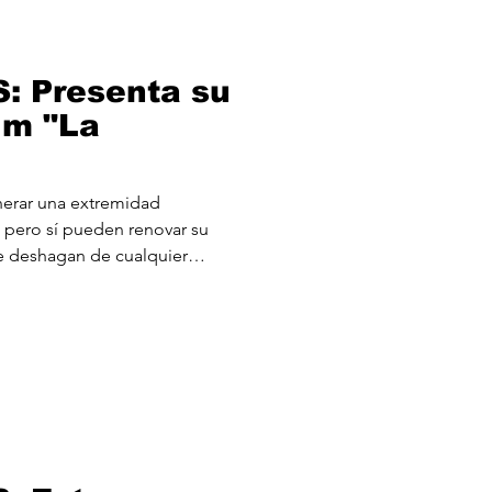
 provienen de bandas como Discíp
: Presenta su
um "La
nerar una extremidad
 pero sí pueden renovar su
e deshagan de cualquier
do su capacidad de camuflaje
ational Geographic bien
e THE VÍBORAS. Tras el fulgor
al Sol", la banda formada por
 Molina (guitarra y voz),
wi Pardo (batería) h