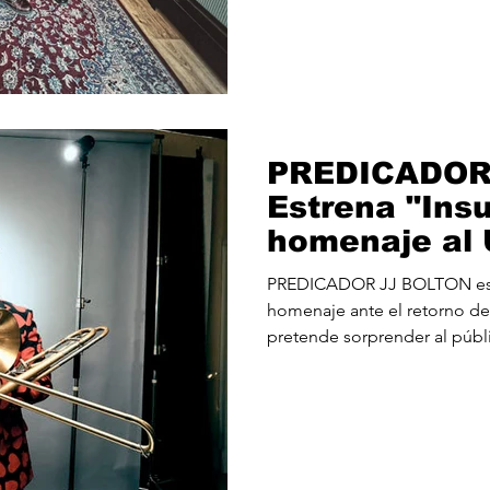
elementos de hard core, rock
toque garaje/punk, con una p
por el rock progresivo. Una 
con una letra ácida que abor
PREDICADOR
Estrena "Insu
homenaje al 
Fila.
PREDICADOR JJ BOLTON estr
homenaje ante el retorno del
pretende sorprender al públi
reggae canciones lejos del 
películas, de series, hits de 
confeccionando un repertori
clásicos de los 70 y 80, revi
músicos de éxito dentro de 