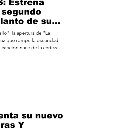
: Estrena
l segundo
lanto de su
m "La
lo", la apertura de "La
4/05).
luz que rompe la oscuridad
 canción nace de la certeza
ntenta desdibujarnos, de que
 que proyectan falsas
resía de un "nosotros" que
 fuerza de lo auténtico. Es el
ucumbir, un recordatorio de
d, podemos brillar
enta su nuevo
ras Y