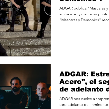
ADGAR publica "Máscaras y
ambicioso y marca un punto d
"Máscaras y Demonios" recog
power metal marcado por la
Javier Ochoantesana y con u
banda la forman el duo de gu
unos ataques furiosos y solo
"Sephi", nos sorprende con 
poderosas muy presentes ha
d
ADGAR: Estr
Acero", el se
de adelanto 
álbum (15/04)
ADGAR nos vuelve a sorprender con "Puños de Acero",
otro adelanto del inminente