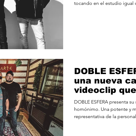
tocando en el estudio igual 
guitarra, bajo, batería, voce
en algo más. Una canción de
muchas guitarras y una base 
acompaña la melodía de la 
forma orgánica y real, una ba
haciendo lo mismo: canciones
DOBLE ESFER
una nueva ca
videoclip qu
la personalid
DOBLE ESFERA presenta su nu
banda.
homónimo. Una potente y m
representativa de la person
varios estilos de una forma na
reconocible sonido de la ba