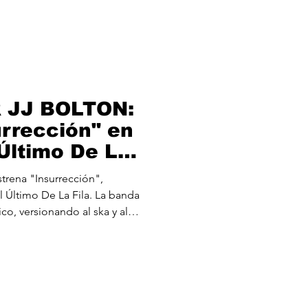
 alternativo, heavy metal y un
reciosa parte central influida
canción rápida y contundente,
da la proble
 JJ BOLTON:
rrección" en
Último De La
ena "Insurrección",
 Último De La Fila. La banda
co, versionando al ska y al
género, bandas sonoras de
los 80. La banda está
o muy especial repleto de
sitados e interpretados por
la escena del ska reggae