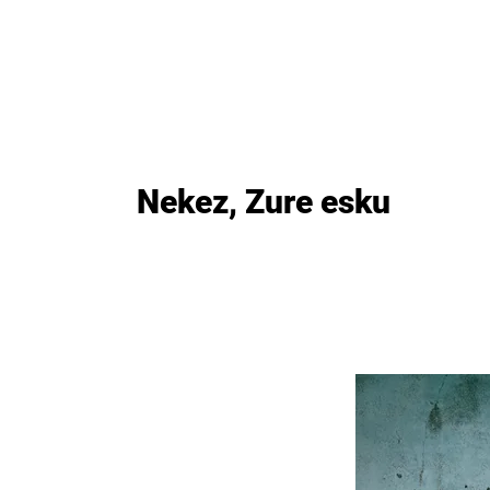
as
Lanzamientos
Artistas
Tienda
Edito
Nekez, Zure esku