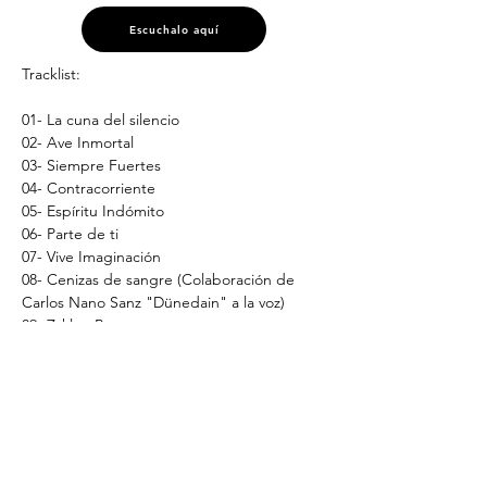
Escuchalo aquí
Tracklist:
01- La cuna del silencio
02- Ave Inmortal
03- Siempre Fuertes
04- Contracorriente
05- Espíritu Indómito
06- Parte de ti
07- Vive Imaginación
08- Cenizas de sangre (Colaboración de 
Carlos Nano Sanz "Dünedain" a la voz)
09- Zyklon B