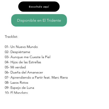
Escuchalo aquí
Disponible en El Tridente
Tracklist:
01- Un Nuevo Mundo
02- Despiértame
03- Aunque me Cueste la Piel 
04- Hijos de las Estrellas 
05- Mi verdad
06- Dueña del Amanecer 
07- Aprendiendo a Partir feat. Marc Riera
08- Lazos Rotos
09- Espejo de Luna
10- El Mandato 
11- Versos al Diablo
12- Viento y Fuego