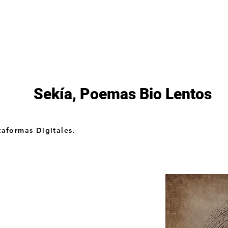
as
Lanzamientos
Artistas
Tienda
Edito
Sekía, Poemas Bio Lentos
taformas Digitales.