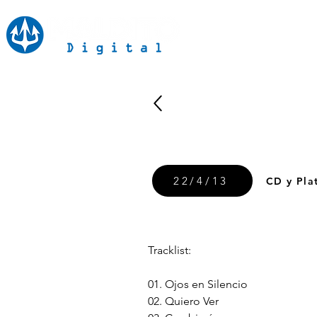
Inicio
Notici
22/4/13
CD y Pla
Tracklist:
01. Ojos en Silencio
02. Quiero Ver