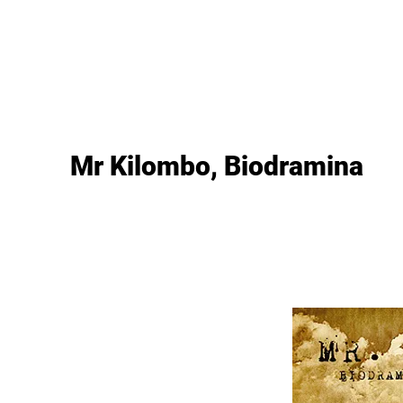
as
Lanzamientos
Artistas
Tienda
Edito
Mr Kilombo, Biodramina