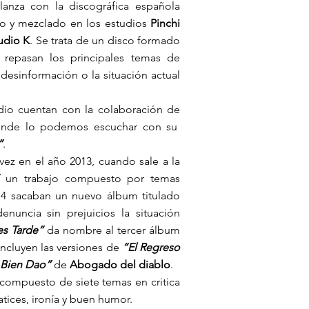
lanza con la discográfica española
do y mezclado en los estudios
Pinchi
udio K
. Se trata de un disco formado
repasan los principales temas de
 desinformación o la situación actual
dio cuentan con la colaboración de
nde lo podemos escuchar con su
”
.
ez en el año 2013, cuando sale a la
un trabajo compuesto por temas
14 sacaban un nuevo álbum titulado
nuncia sin prejuicios la situación
es Tarde”
da nombre al tercer álbum
ncluyen las versiones de
“El Regreso
 Bien Dao”
de
Abogado del diablo
.
 compuesto de siete temas en critica
ices, ironía y buen humor.