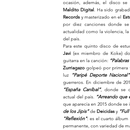
ocasión, además, el disco se 
Maldito Digital
. Ha sido graba
Records
y masterizado en el
Est
por diez canciones donde se 
actualidad como la violencia, la
del país.
Para este quinto disco de estu
Javi
(ex miembro de Koke) do
guitarra en la canción:
“Palabras
Zurriagazo
golpeó por primera v
luz
“Paripé Deporte Nacional”
guerreros. En diciembre de 20
“España Caníbal”
, donde se de
actual del país.
“Arreando que 
que aparecía en 2015 donde se i
de los Jipis”
de
Deicidas
y
“Full
"Reflexión"
: es el cuarto álbum
permanente, con variedad de mat