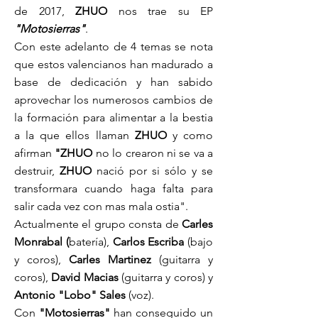
de 2017,
ZHUO
nos trae su EP
"Motosierras"
.
Con este adelanto de 4 temas se nota
que estos valencianos han madurado a
base de dedicación y han sabido
aprovechar los numerosos cambios de
la formación para alimentar a la bestia
a la que ellos llaman
ZHUO
y como
afirman
"ZHUO
no lo crearon ni se va a
destruir,
ZHUO
nació por si sólo y se
transformara cuando haga falta para
salir cada vez con mas mala ostia".
Actualmente el grupo consta de
Carles
Monrabal (
baterí­a),
Carlos Escriba
(bajo
y coros),
Carles Martinez
(guitarra y
coros),
David Macias
(guitarra y coros) y
Antonio "Lobo" Sales
(voz).
Con
"Motosierras"
han conseguido un