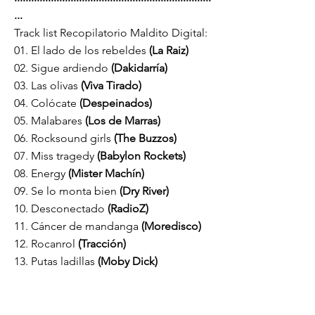
...
Track list Recopilatorio Maldito Digital:
01. El lado de los rebeldes
(La Raiz)
02. Sigue ardiendo
(Dakidarría)
03. Las olivas
(Viva Tirado)
04. Colócate
(Despeinados)
05. Malabares
(Los de Marras)
06. Rocksound girls
(The Buzzos)
07. Miss tragedy
(Babylon Rockets)
08. Energy
(Mister Machín)
09. Se lo monta bien
(Dry River)
10. Desconectado
(RadioZ)
11. Cáncer de mandanga
(Moredisco)
12. Rocanrol
(Tracción)
13. Putas ladillas
(Moby Dick)
14. Gotta kill it
(Stereozone)
15. Errespetua
(OST)
16. Orduak
(Hira)