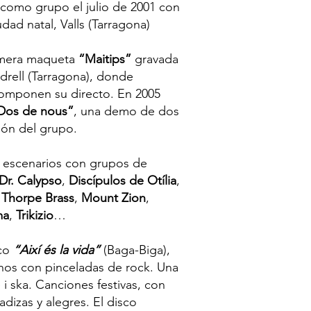
como grupo el julio de 2001 con
dad natal, Valls (Tarragona)
rimera maqueta
“Maitips”
gravada
ndrell (Tarragona), donde
omponen su directo. En 2005
Dos de nous”
, una demo de dos
ión del grupo.
s escenarios con grupos de
Dr. Calypso
,
Discípulos de Otília
,
 Thorpe Brass
,
Mount Zion
,
ma
,
Trikizio
…
sco
“Així és la vida”
(Baga-Biga),
anos con pinceladas de rock. Una
i ska. Canciones festivas, con
adizas y alegres. El disco