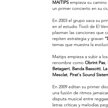
MAITIPS
empieza su camino 
un primer concierto en su ciu
En 2003 el grupo saca su p
en el estudio Tívoli de El Ve
plasman las canciones que c
repiten estrategia y gravan
“
temas que muestra la evoluc
Maitips empieza a subir a lo
renombre como
Obrint Pas
,
Betagarri
,
Banda Bassotti
,
La
Mesclat
,
Pirat's Sound Siste
En 2009 editan su primer di
una fusión de ritmos jamaic
disputa musical entre reggae 
letras críticas y melodías peg