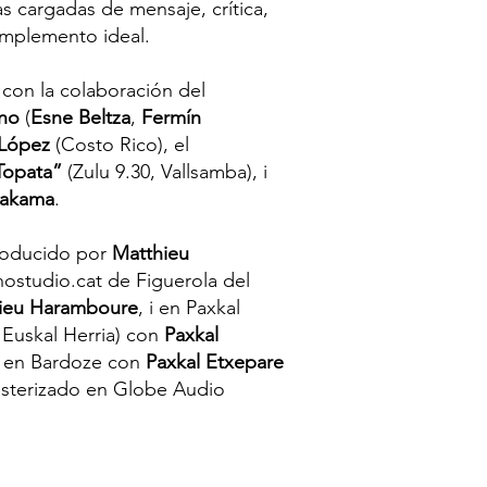
ras cargadas de mensaje, crítica,
omplemento ideal.
con la colaboración del
ano
(
Esne
Beltza
,
Fermín
López
(Costo Rico), el
Topata”
(Zulu 9.30, Vallsamba), i
rakama
.
roducido por
Matthieu
hostudio.cat de Figuerola del
ieu Haramboure
, i en Paxkal
 Euskal Herria) con
Paxkal
n en Bardoze con
Paxkal Etxepare
asterizado en Globe Audio