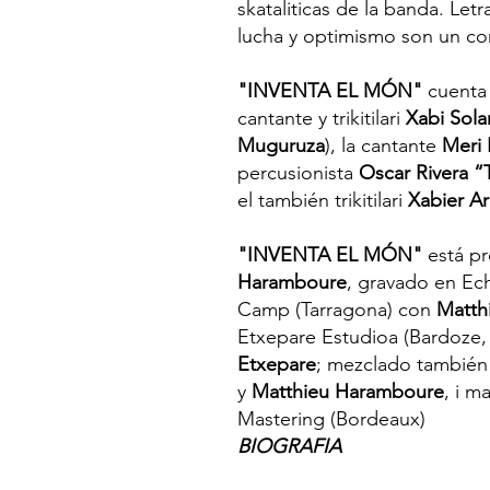
skataliticas de la banda. Let
lucha y optimismo son un c
"INVENTA EL MÓN"
cuenta 
cantante y trikitilari
Xabi Sol
Muguruza
), la cantante
Meri 
percusionista
Oscar Rivera “
el también trikitilari
Xabier A
"INVENTA EL MÓN"
está p
Haramboure
, gravado en Ec
Camp (Tarragona) con
Matth
Etxepare Estudioa (Bardoze,
Etxepare
; mezclado tambié
y
Matthieu Haramboure
, i m
Mastering (Bordeaux)
BIOGRAFIA