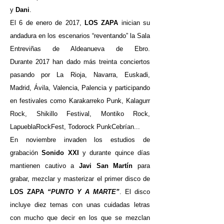
y
Dani
.
El 6 de enero de 2017,
LOS ZAPA
inician su
andadura en los escenarios
“reventando” la Sala
Entreviñas de Aldeanueva de Ebro.
Durante
2017 han dado más treinta conciertos
pasando por La Rioja, Navarra,
Euskadi,
Madrid, Ávila, Valencia, Palencia y participando
en festivales
como Karakarreko Punk, Kalagurr
Rock, Shikillo Festival, Montiko
Rock,
LapueblaRockFest, Todorock PunkCebrían...
En noviembre invaden los estudios de
grabación
Sonido XXI
y durante
quince días
mantienen cautivo a
Javi San Martín
para
grabar, mezclar
y masterizar el primer disco de
LOS ZAPA
“PUNTO Y A MARTE”
.
El disco
incluye diez temas con unas cuidadas letras
con mucho que
decir en los que se mezclan