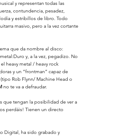
usical y representan todas las
fuerza, contundencia, pesadez,
odía y estribillos de libro. Todo
arra masivo, pero a la vez cortante
tema que da nombre al disco:
 metal:Duro y, a la vez, pegadizo. No
a el heavy metal / heavy rock
doras y un “frontman” capaz de
z (tipo Rob Flynn/ Machine Head o
M
no te va a defraudar.
s que tengan la posibilidad de ver a
os perdáis! Tienen un directo
o Digital, ha sido grabado y