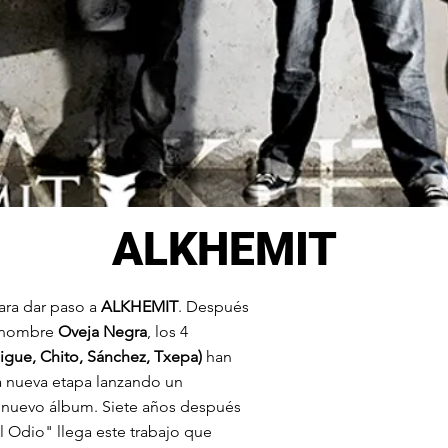
ALKHEMIT
ra dar paso a
ALKHEMIT
. Después
l nombre
Oveja Negra
, los 4
igue, Chito, Sánchez, Txepa)
han
a nueva etapa lanzando un
 nuevo álbum. Siete años después
l Odio" llega este trabajo que