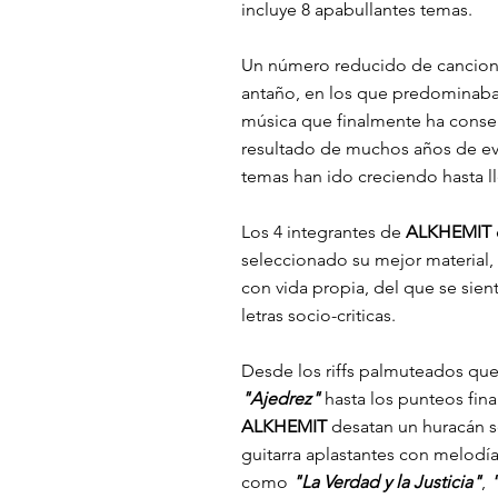
incluye 8 apabullantes temas.
Un número reducido de cancione
antaño, en los que predominaba l
música que finalmente ha conse
resultado de muchos años de evo
temas han ido creciendo hasta ll
Los 4 integrantes de
ALKHEMIT
seleccionado su mejor material
con vida propia, del que se sien
letras socio-criticas.
Desde los riffs palmuteados que 
"Ajedrez"
hasta los punteos fin
ALKHEMIT
desatan un huracán 
guitarra aplastantes con melodía
como
"La Verdad y la Justicia"
,