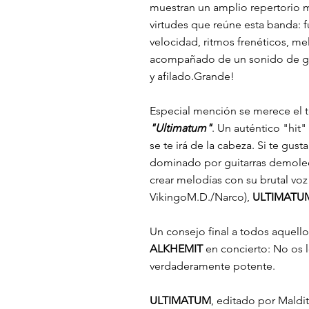
muestran un amplio repertorio m
virtudes que reúne esta banda: 
velocidad, ritmos frenéticos, mel
acompañado de un sonido de guit
y afilado.Grande!
Especial mención se merece el 
"Ultimatum"
. Un auténtico "hit"
se te irá de la cabeza. Si te gust
dominado por guitarras demole
crear melodías con su brutal vo
VikingoM.D./Narco),
ULTIMATU
Un consejo final a todos aquello
ALKHEMIT
en concierto: No os l
verdaderamente potente.
ULTIMATUM
, editado por Maldit