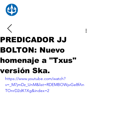
PREDICADOR JJ
BOLTON: Nuevo
homenaje a "Txus"
versión Ska.
https://www.youtube.com/watch?
v=_M7jmDz_UnM&list=RDEMBOWyvGe8fAn
TOnrD2dK1Xg&index=2