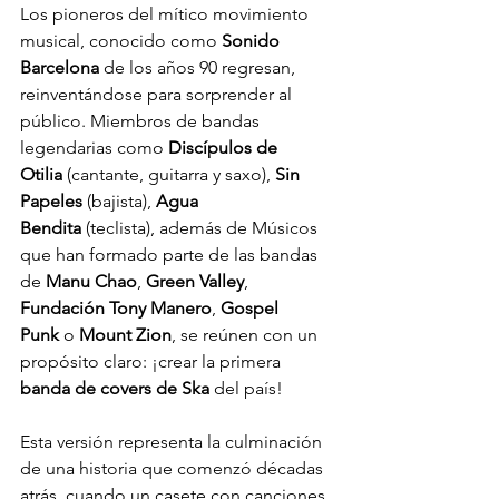
Los pioneros del mítico movimiento 
musical, conocido como 
Sonido 
Barcelona
 de los años 90 regresan, 
reinventándose para sorprender al 
público. Miembros de bandas 
legendarias como 
Discípulos de 
Otilia
 (cantante, guitarra y saxo), 
Sin 
Papeles
 (bajista), 
Agua 
Bendita
 (teclista), además de Músicos 
que han formado parte de las bandas 
de 
Manu Chao
, 
Green Valley
, 
Fundación Tony Manero
, 
Gospel 
Punk
 o 
Mount Zion
, se reúnen con un 
propósito claro: ¡crear la primera 
banda de covers de Ska
 del país!
Esta versión representa la culminación 
de una historia que comenzó décadas 
atrás, cuando un casete con canciones 